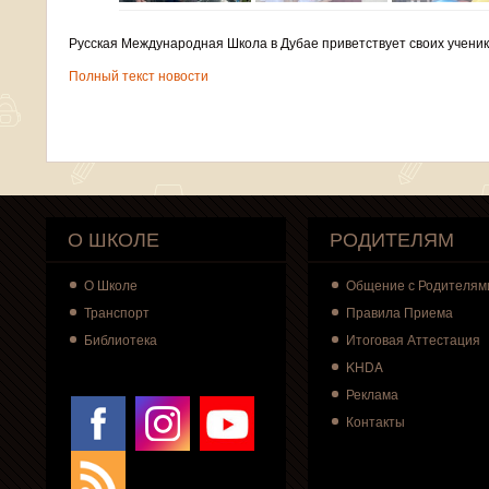
Русская Международная Школа в Дубае приветствует своих ученик
Полный текст новости
О ШКОЛЕ
РОДИТЕЛЯМ
О
Школе
Общение с Родителям
Транспорт
Правила Приема
Библиотека
Итоговая Аттестация
KHDA
Реклама
Контакты