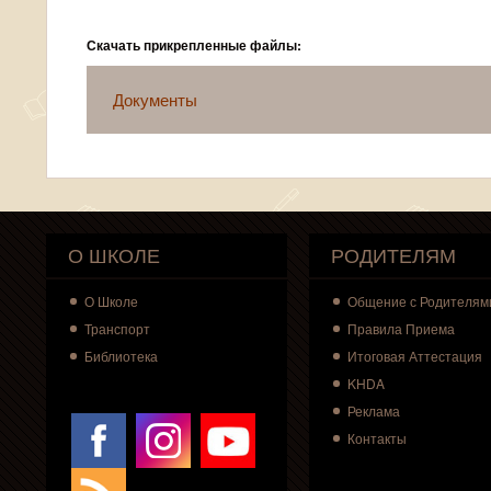
Скачать прикрепленные файлы:
Документы
О ШКОЛЕ
РОДИТЕЛЯМ
О
Школе
Общение с Родителям
Транспорт
Правила Приема
Библиотека
Итоговая Аттестация
KHDA
Реклама
Контакты