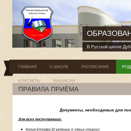
Перейти к основному содержанию
ОБРАЗОВАН
В Русской школе Дуба
ГЛАВНАЯ
О ШКОЛЕ
РАСПИСАНИЕ
РОД
КОНТАКТЫ
ВАКАНСИИ
ПРАВИЛА ПРИЁМА
Документы, необходимые для пос
Для всех поступающих:
Копия
Emirates
ID
ребенка (с обеих сторон);