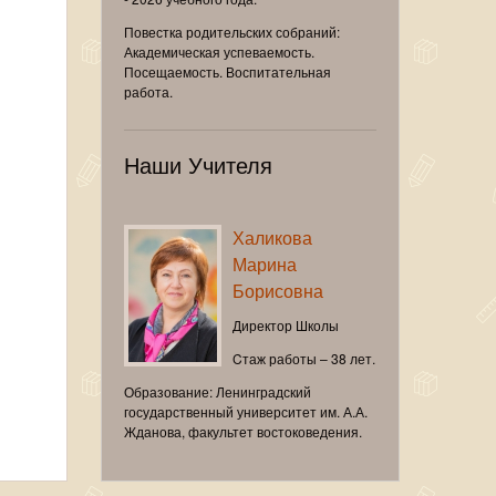
Повестка родительских собраний:
Академическая успеваемость.
Посещаемость. Воспитательная
работа.
Наши Учителя
Халикова
Марина
Борисовна
Директор Школы
Cтаж работы – 38 лет.
Образование: Ленинградский
государственный университет им. А.А.
Жданова, факультет востоковедения.