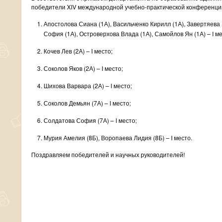
победители XIV международной учебно-практической конференци
Апостолова Сиана (1А), Васильченко Кирилл (1А), Завертяева
София (1А), Островерхова Влада (1А), Самойлов Ян (1А) – I ме
Кочев Лев (2А) – I место;
Соколов Яков (2А) – I место;
Шихова Варвара (2А) – I место;
Соколов Демьян (7А) – I место;
Солдатова София (7А) – I место;
Мурия Амелия (8Б), Воропаева Лидия (8Б) – I место.
Поздравляем победителей и научных руководителей!