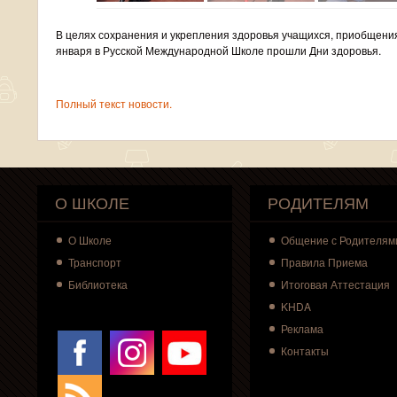
В целях сохранения и укрепления здоровья учащихся, приобщения 
января в Русской Международной Школе прошли Дни здоровья.
Полный текст новости.
О ШКОЛЕ
РОДИТЕЛЯМ
О
Школе
Общение с Родителям
Транспорт
Правила Приема
Библиотека
Итоговая Аттестация
KHDA
Реклама
Контакты