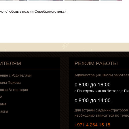
ю «Любовь в поэзии Серебряного века».
ИТЕЛЯМ
РЕЖИМ РАБОТЫ
Администрация Школы работае
ение с Родителями
вила Приема
с 8:00 до 16:00
овая Аттестация
с Понедельника по Четверг, в П
A
с 8:00 до 14:00.
лама
Для встречи с администратором
такты
необходимо записаться по теле
+971 4 264 15 15