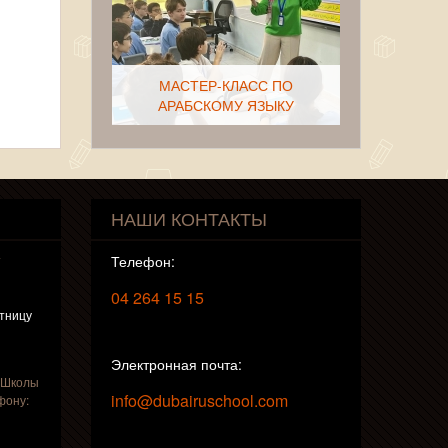
МАСТЕР-КЛАСС ПО
АРАБСКОМУ ЯЗЫКУ
НАШИ КОНТАКТЫ
ПРОФОРИЕНТАЦИЯ
т
Телефон:
СТАРШЕКЛАССНИКОВ
04 264 15 15
ятницу
Электронная почта:
 Школы
info@dubairuschool.com
фону:
ТВОРЧЕСКИЙ УРОК ПО
ЛИТЕРАТУРЕ