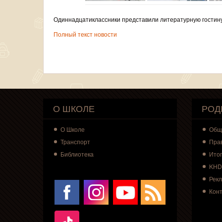
Одиннадцатиклассники представили литературную гостину
Полный текст новости
О ШКОЛЕ
РОД
О
Школе
Общ
Транспорт
Пра
Библиотека
Итог
KHD
Рек
Кон