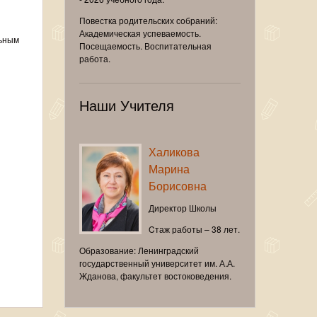
Повестка родительских собраний:
Академическая успеваемость.
льным
Посещаемость. Воспитательная
работа.
Наши Учителя
Халикова
Марина
Борисовна
Директор Школы
Cтаж работы – 38 лет.
Образование: Ленинградский
государственный университет им. А.А.
Жданова, факультет востоковедения.