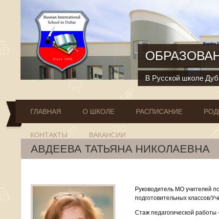
Перейти к основному содержанию
ОБРАЗОВАН
В Русской школе Дуба
ГЛАВНАЯ
О ШКОЛЕ
РАСПИСАНИЕ
РОД
КОНТАКТЫ
ВАКАНСИИ
АВДЕЕВА ТАТЬЯНА НИКОЛАЕВНА
Руководитель МО учителей по
подготовительных классов/Уч
Стаж педагогической работы –