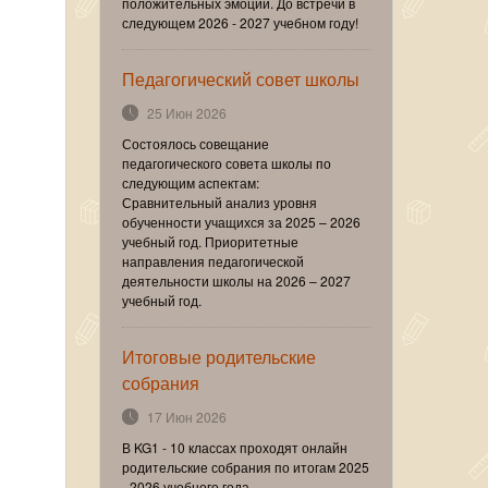
положительных эмоций. До встречи в
следующем 2026 - 2027 учебном году!
Педагогический совет школы
25 Июн 2026
Состоялось совещание
педагогического совета школы по
следующим аспектам:
Сравнительный анализ уровня
обученности учащихся за 2025 – 2026
учебный год. Приоритетные
направления педагогической
деятельности школы на 2026 – 2027
учебный год.
Итоговые родительские
собрания
17 Июн 2026
В KG1 - 10 классах проходят онлайн
родительские собрания по итогам 2025
- 2026 учебного года.