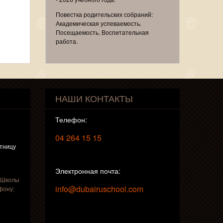
Повестка родительских собраний:
Академическая успеваемость.
Посещаемость. Воспитательная
работа.
НАШИ КОНТАКТЫ
т
Телефон:
04 264 15 15
ятницу
Электронная почта:
 Школы
info@dubairuschool.com
фону: