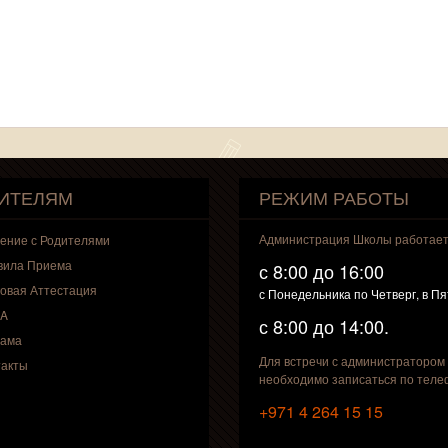
ИТЕЛЯМ
РЕЖИМ РАБОТЫ
Администрация Школы работае
ение с Родителями
вила Приема
с 8:00 до 16:00
овая Аттестация
с Понедельника по Четверг, в П
A
с 8:00 до 14:00.
лама
Для встречи с администратором
такты
необходимо записаться по теле
+971 4 264 15 15