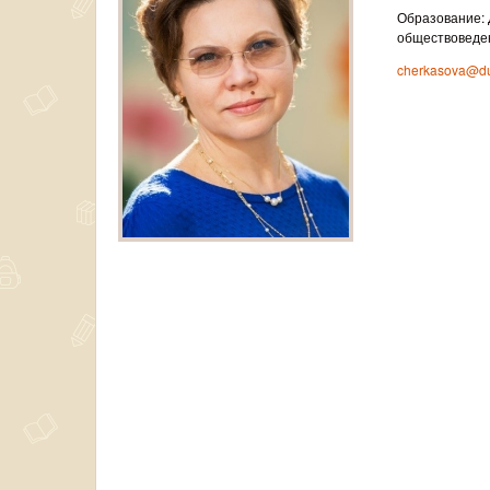
Образование: 
обществоведе
cherkasova@du