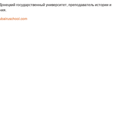
Донецкий государственный университет, преподаватель истории и
ния.
bairuschool.com