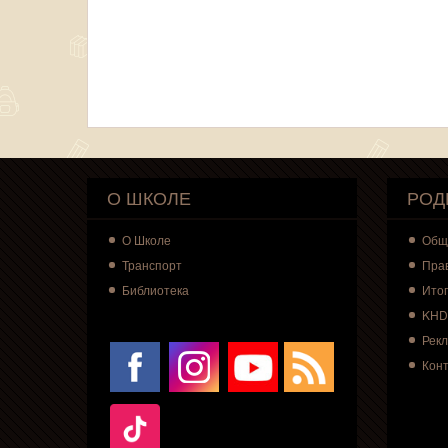
О ШКОЛЕ
РОД
О
Школе
Общ
Транспорт
Пра
Библиотека
Итог
KHD
Рек
Кон