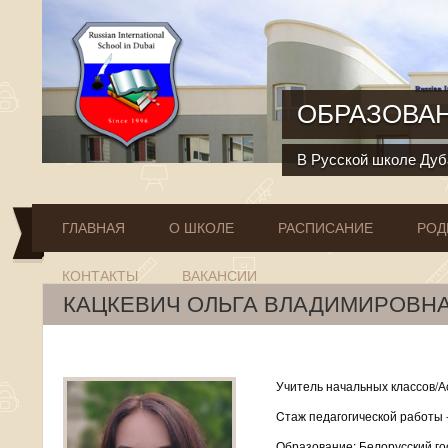
Перейти к основному содержанию
ОБРАЗОВАН
В Русской школе Дуба
ГЛАВНАЯ
О ШКОЛЕ
РАСПИСАНИЕ
РОД
КОНТАКТЫ
ВАКАНСИИ
КАЦКЕВИЧ ОЛЬГА ВЛАДИМИРОВН
Учитель начальных классов/А
Cтаж педагогической работы -
Образование: Белорусский го