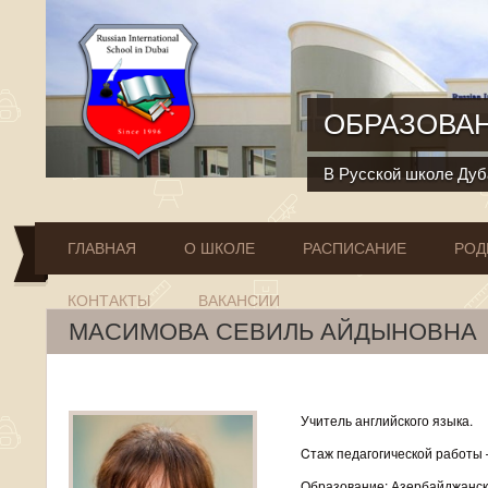
Перейти к основному содержанию
ОБРАЗОВАН
В Русской школе Дуба
ГЛАВНАЯ
О ШКОЛЕ
РАСПИСАНИЕ
РОД
КОНТАКТЫ
ВАКАНСИИ
МАСИМОВА СЕВИЛЬ АЙДЫНОВНА
Учитель английского языка.
Cтаж педагогической работы –
Образование: Азербайджанск